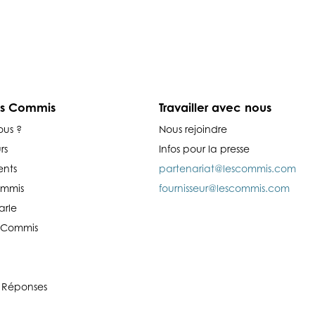
es Commis
Travailler avec nous
ous ?
Nous rejoindre
rs
Infos pour la presse
nts
partenariat@lescommis.com
ommis
fournisseur@lescommis.com
arle
es Commis
 Réponses