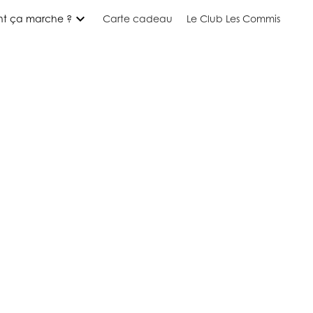
expand_more
t ça marche ?
Carte cadeau
Le Club Les Commis