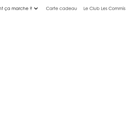
expand_more
t ça marche ?
Carte cadeau
Le Club Les Commis