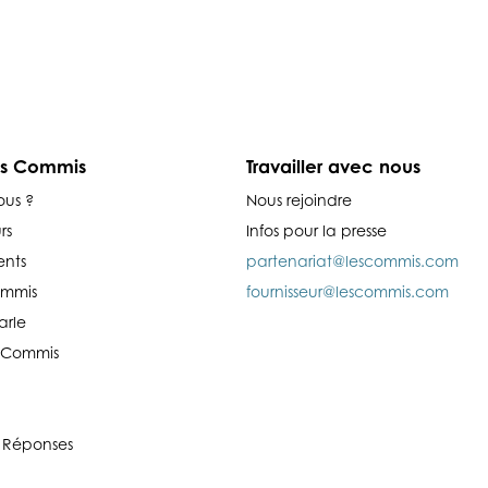
es Commis
Travailler avec nous
ous ?
Nous rejoindre
rs
Infos pour la presse
nts
partenariat@lescommis.com
ommis
fournisseur@lescommis.com
arle
es Commis
 Réponses