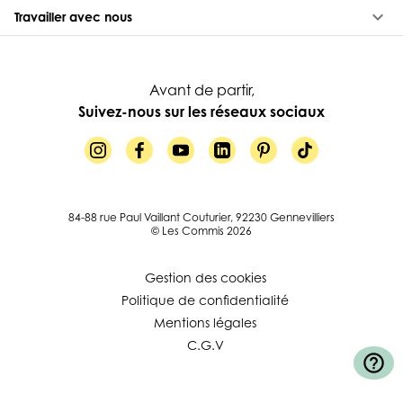
keyboard_arrow_down
Travailler avec nous
Avant de partir,
Suivez-nous sur les réseaux sociaux
84-88 rue Paul Vaillant Couturier, 92230 Gennevilliers
© Les Commis 2026
Gestion des cookies
Politique de confidentialité
Mentions légales
C.G.V
help_outline