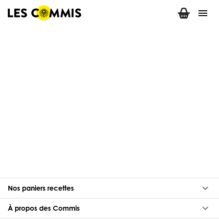
menu
keyboard_arrow_down
Nos paniers recettes
keyboard_arrow_down
À propos des Commis