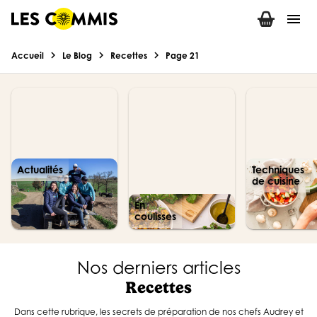
menu
chevron_right
chevron_right
chevron_right
Accueil
Le Blog
Recettes
Page 21
Actualités
Techniques
de cuisine
En
coulisses
Nos derniers articles
Recettes
Dans cette rubrique, les secrets de préparation de nos chefs Audrey et