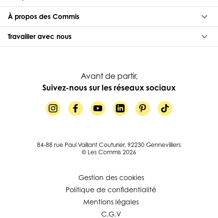
keyboard_arrow_down
À propos des Commis
keyboard_arrow_down
Travailler avec nous
Avant de partir,
Suivez-nous sur les réseaux sociaux
84-88 rue Paul Vaillant Couturier, 92230 Gennevilliers
© Les Commis 2026
Gestion des cookies
Politique de confidentialité
Mentions légales
C.G.V