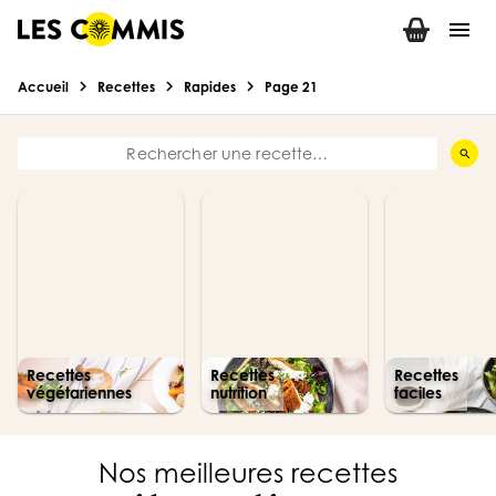
menu
chevron_right
chevron_right
chevron_right
Accueil
Recettes
Rapides
Page 21
search
Recettes
Recettes
Recettes
végétariennes
nutrition
faciles
Nos meilleures recettes