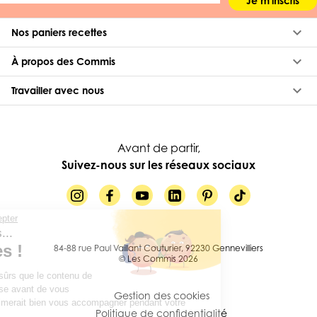
Je m'inscris
keyboard_arrow_down
Nos paniers recettes
keyboard_arrow_down
À propos des Commis
keyboard_arrow_down
Travailler avec nous
Avant de partir,
Suivez-nous sur les réseaux sociaux
Continuer sans accepter
Salut c'est nous...
les Cookies !
84-88 rue Paul Vaillant Couturier, 92230 Gennevilliers
© Les Commis 2026
On a attendu d'être sûrs que le contenu de
ce site vous intéresse avant de vous
Gestion des cookies
déranger, mais on aimerait bien vous accompagner pendant votre
Politique de confidentialité
visite...